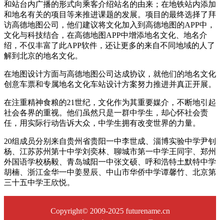
和站台内广播的形式向乘客介绍站名的由来；在地铁站内添加
和地名有关的项目等来推进课题的发展。项目的最终选择了拜
访高德地图公司，他们建议将文化加入到高德地图的APP中，
文化与科技结合，在高德地图APP中增添地名文化、地名介
绍，不仅丰富了此APP软件，还让更多的来自不同地域的人了
解到北京的地名文化。
在地图设计方面与高德地图公司达成协议，就他们的地名文化
创意车票和专属地名文化车站设计方案努力推进并真正开展。
在注重精神食粮的21世纪，文化作为其重要媒介，不断地引起
社会各界的重视。他们虽然只是一群中学生，却心怀社会责
任，用实际行动告诉大众，中学生拥有改变世界的力量。
20组成员分别来自贵州省贵阳一中李世成、淄博实验中学尹钊
杨、江苏苏州第十中学刘奕林、聊城市第一中学王同宇、郑州
外国语学校杨毅、青岛城阳一中张文硕、呼和浩特土默特中学
胡楠、浙江金华一中姜昱辰、中山市华侨中学谭馨竹、北京第
三十五中学王欣悦。
Copyright© 2009-2025 futurename.cn