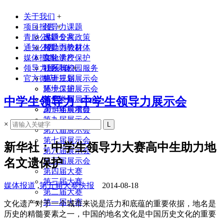
关于我们
+
项目报告
领导力课题
+
青励公益
课题专家
改进公共政策
通知公告
领导力教材
帮助弱势群体
媒体报道
实验学校
文化遗产保护
领导力展示会
联系我们
社区与校园服务
+
官方微店
生涯规划
第十三届展示会
环境保护
第十二届展示会
其他类型
第十一届展示会
中学生领导力_中学生领导力展示会
2014年前项目
第十届展示会
第九届展示会
×
第八届展示会
第七届展示会
新华社：中学生领导力大赛高中生助力地
第六届展示会
名文遗保护
第五届展示会
第四届大赛
第三届大赛
媒体报道
,
第五届大赛快报
2014-08-18
第二届大赛
第一届大赛
文化遗产对于一个城市来说是活力和底蕴的重要依据，地名是
历史的精髓要素之一，中国的地名文化是中国历史文化的重要