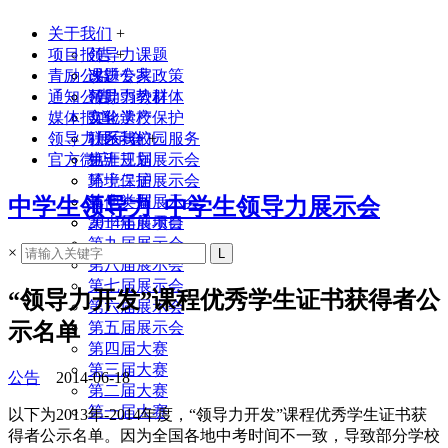
关于我们
+
项目报告
领导力课题
+
青励公益
课题专家
改进公共政策
通知公告
领导力教材
帮助弱势群体
媒体报道
实验学校
文化遗产保护
领导力展示会
联系我们
社区与校园服务
+
官方微店
生涯规划
第十三届展示会
环境保护
第十二届展示会
其他类型
第十一届展示会
中学生领导力_中学生领导力展示会
2014年前项目
第十届展示会
第九届展示会
×
第八届展示会
第七届展示会
“领导力开发”课程优秀学生证书获得者公
第六届展示会
示名单
第五届展示会
第四届大赛
第三届大赛
公告
2014-06-18
第二届大赛
第一届大赛
以下为2013年-2014年度，“领导力开发”课程优秀学生证书获
得者公示名单。因为全国各地中考时间不一致，导致部分学校