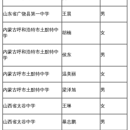
山东省广饶县第一中学
王晨
男
内蒙古呼和浩特市土默特中
胡楠
女
学
内蒙古呼和浩特市土默特中
侯东
男
学
内蒙古呼市土默特中学
温美丽
女
内蒙古呼市土默特中学
梁泽旭
男
山西省太谷中学
王琳
女
山西省太谷中学
暴志鹏
男