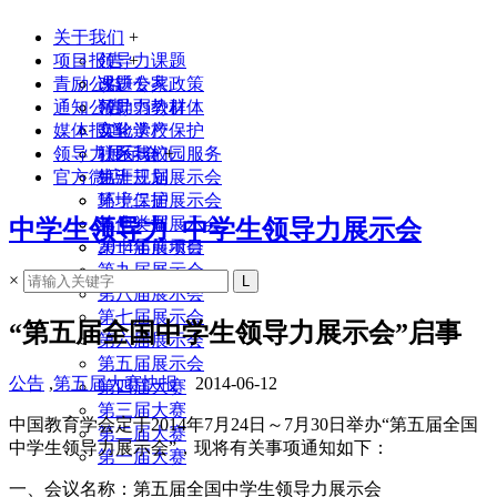
关于我们
+
项目报告
领导力课题
+
青励公益
课题专家
改进公共政策
通知公告
领导力教材
帮助弱势群体
媒体报道
实验学校
文化遗产保护
领导力展示会
联系我们
社区与校园服务
+
官方微店
生涯规划
第十三届展示会
环境保护
第十二届展示会
其他类型
第十一届展示会
中学生领导力_中学生领导力展示会
2014年前项目
第十届展示会
第九届展示会
×
第八届展示会
第七届展示会
“第五届全国中学生领导力展示会”启事
第六届展示会
第五届展示会
公告
,
第五届大赛快报
2014-06-12
第四届大赛
第三届大赛
中国教育学会定于2014年7月24日～7月30日举办“第五届全国
第二届大赛
中学生领导力展示会”，现将有关事项通知如下：
第一届大赛
一、会议名称：第五届全国中学生领导力展示会