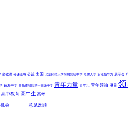
学
公益
出国
俞敏洪
展示会
修课证书
北京师范大学附属实验中学
哈佛大学
女性领导力
领
青年力量
青年领袖
项目
镇海中学
青年汇
学
青岛市城阳第一高级中学
高中生
高中教育
高考
作机会
|
意见反顾