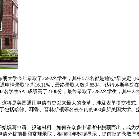
录取了2692名学生，其中577名都是通过“早决定”(Early 
普通申请录取率为16.11%，最终录取人数为6534。达特茅斯学院在
042名学生SAT成绩高于2100分，最终录取了2282名学生，其中2
，这将是美国通用申请有史以来最大的变革，涉及表单提交模式、申
网站，适用于包括哈佛、耶鲁、普林斯顿等名校在内的400多所美国
者开始填写申请、投递材料，如何在众多申请者中脱颖而出，成
请分提前批和常规录取，根据往年数据显示，提前批的录取率要高