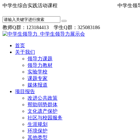
中学生综合实践活动课程 中学
教师Q群：123184413 学生Q群：325083186
首页
关于我们
领导力课题
领导力教材
实验学校
课题专家
媒体报道
项目报告
改进公共政策
帮助弱势群体
文化遗产保护
社区与校园服务
生涯规划
环境保护
其他类型