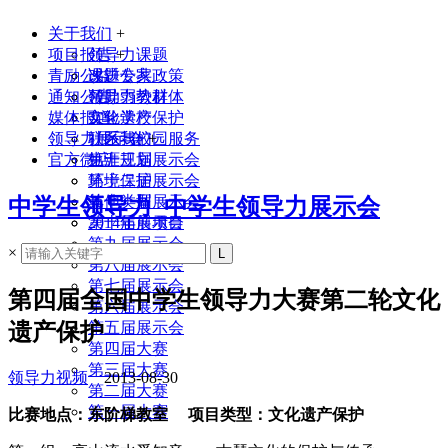
关于我们
+
项目报告
领导力课题
+
青励公益
课题专家
改进公共政策
通知公告
领导力教材
帮助弱势群体
媒体报道
实验学校
文化遗产保护
领导力展示会
联系我们
社区与校园服务
+
官方微店
生涯规划
第十三届展示会
环境保护
第十二届展示会
其他类型
第十一届展示会
中学生领导力_中学生领导力展示会
2014年前项目
第十届展示会
第九届展示会
×
第八届展示会
第七届展示会
第四届全国中学生领导力大赛第二轮文化
第六届展示会
遗产保护
第五届展示会
第四届大赛
第三届大赛
领导力视频
2013-08-30
第二届大赛
第一届大赛
比赛地点：东阶梯教室 项目类型：文化遗产保护