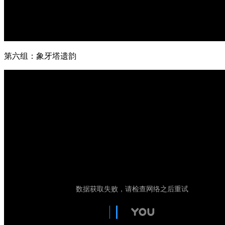
第六组：象牙塔遗韵