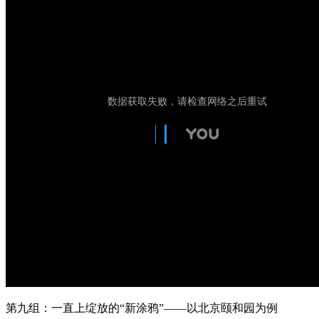
第九组：一直上绽放的“新涂鸦”——以北京颐和园为例