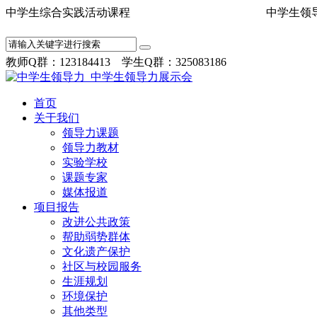
中学生综合实践活动课程 中学
教师Q群：123184413 学生Q群：325083186
首页
关于我们
领导力课题
领导力教材
实验学校
课题专家
媒体报道
项目报告
改进公共政策
帮助弱势群体
文化遗产保护
社区与校园服务
生涯规划
环境保护
其他类型