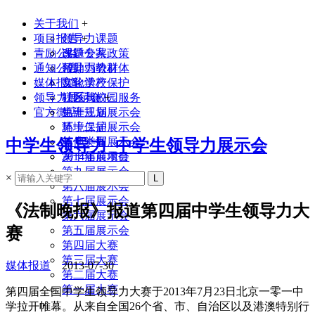
关于我们
+
项目报告
领导力课题
+
青励公益
课题专家
改进公共政策
通知公告
领导力教材
帮助弱势群体
媒体报道
实验学校
文化遗产保护
领导力展示会
联系我们
社区与校园服务
+
官方微店
生涯规划
第十三届展示会
环境保护
第十二届展示会
其他类型
第十一届展示会
中学生领导力_中学生领导力展示会
2014年前项目
第十届展示会
第九届展示会
×
第八届展示会
第七届展示会
《法制晚报》报道第四届中学生领导力大
第六届展示会
赛
第五届展示会
第四届大赛
第三届大赛
媒体报道
2013-07-30
第二届大赛
第一届大赛
第四届全国中学生领导力大赛于2013年7月23日北京一零一中
学拉开帷幕。从来自全国26个省、市、自治区以及港澳特别行