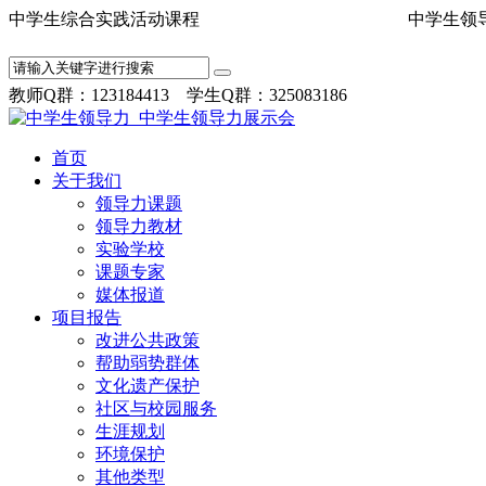
中学生综合实践活动课程 中学
教师Q群：123184413 学生Q群：325083186
首页
关于我们
领导力课题
领导力教材
实验学校
课题专家
媒体报道
项目报告
改进公共政策
帮助弱势群体
文化遗产保护
社区与校园服务
生涯规划
环境保护
其他类型