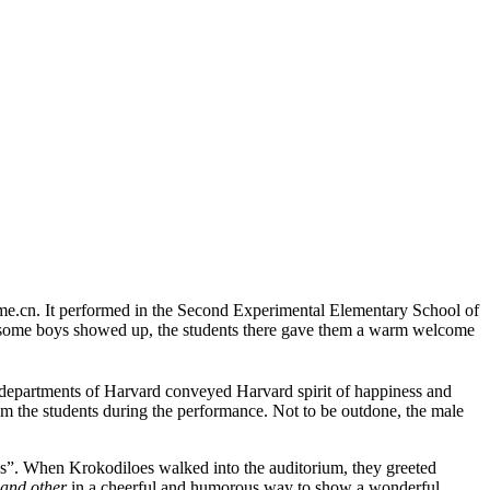
rename.cn. It performed in the Second Experimental Elementary School of
dsome boys showed up, the students there gave them a warm welcome
 departments of Harvard conveyed Harvard spirit of happiness and
m the students during the performance. Not to be outdone, the male
ds”. When Krokodiloes walked into the auditorium, they greeted
 and other
in a cheerful and humorous way to show a wonderful