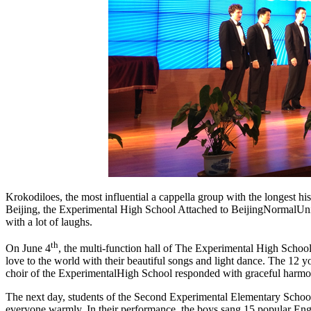
Krokodiloes, the most influential a cappella group with the longest hi
Beijing, the Experimental High School Attached to BeijingNormalUn
with a lot of laughs.
th
On June 4
, the multi-function hall of The Experimental High Scho
love to the world with their beautiful songs and light dance. The 12
choir of the ExperimentalHigh School responded with graceful harmo
The next day, students of the Second Experimental Elementary School
everyone warmly. In their performance, the boys sang 15 popular Eng