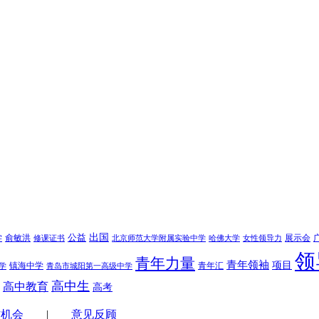
学
公益
出国
俞敏洪
展示会
修课证书
北京师范大学附属实验中学
哈佛大学
女性领导力
领
青年力量
青年领袖
项目
镇海中学
青年汇
学
青岛市城阳第一高级中学
高中生
高中教育
高考
作机会
|
意见反顾