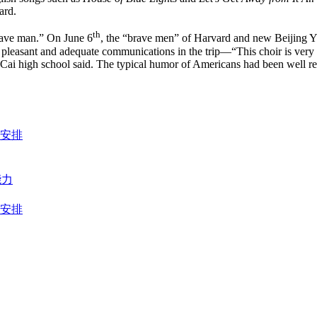
ard.
th
brave man.” On June 6
, the “brave men” of Harvard and new Beijing Yi
 pleasant and adequate communications in the trip—“This choir is very 
gCai high school said. The typical humor of Americans had been well ref
安排
能力
安排