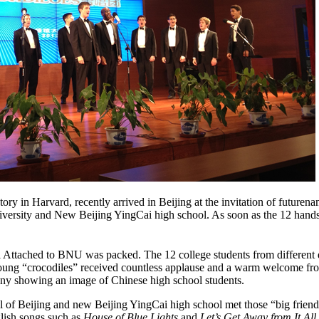
story in Harvard, recently arrived in Beijing at the invitation of futu
iversity and New Beijing YingCai high school. As soon as the 12 han
ol Attached to BNU was packed. The 12 college students from different
 young “crocodiles” received countless applause and a warm welcome fro
ny showing an image of Chinese high school students.
 of Beijing and new Beijing YingCai high school met those “big frien
lish songs such as
House of Blue Lights
and
Let’s Get Away from It All