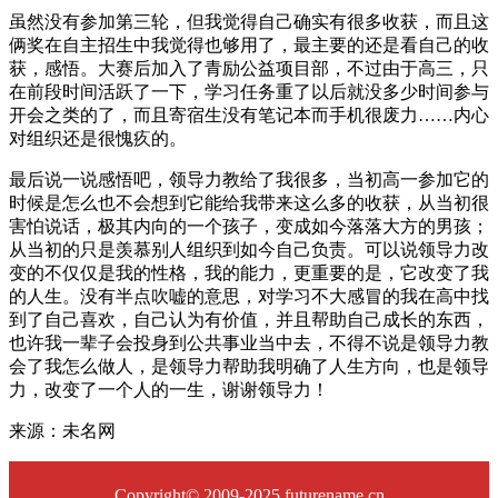
虽然没有参加第三轮，但我觉得自己确实有很多收获，而且这
俩奖在自主招生中我觉得也够用了，最主要的还是看自己的收
获，感悟。大赛后加入了青励公益项目部，不过由于高三，只
在前段时间活跃了一下，学习任务重了以后就没多少时间参与
开会之类的了，而且寄宿生没有笔记本而手机很废力……内心
对组织还是很愧疚的。
最后说一说感悟吧，领导力教给了我很多，当初高一参加它的
时候是怎么也不会想到它能给我带来这么多的收获，从当初很
害怕说话，极其内向的一个孩子，变成如今落落大方的男孩；
从当初的只是羡慕别人组织到如今自己负责。可以说领导力改
变的不仅仅是我的性格，我的能力，更重要的是，它改变了我
的人生。没有半点吹嘘的意思，对学习不大感冒的我在高中找
到了自己喜欢，自己认为有价值，并且帮助自己成长的东西，
也许我一辈子会投身到公共事业当中去，不得不说是领导力教
会了我怎么做人，是领导力帮助我明确了人生方向，也是领导
力，改变了一个人的一生，谢谢领导力！
来源：未名网
Copyright© 2009-2025 futurename.cn