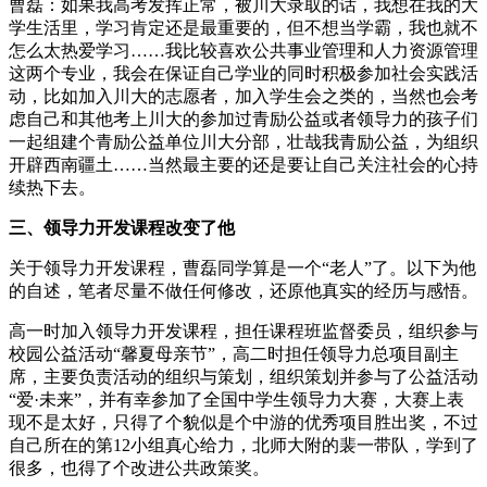
曹磊：如果我高考发挥正常，被川大录取的话，我想在我的大
学生活里，学习肯定还是最重要的，但不想当学霸，我也就不
怎么太热爱学习……我比较喜欢公共事业管理和人力资源管理
这两个专业，我会在保证自己学业的同时积极参加社会实践活
动，比如加入川大的志愿者，加入学生会之类的，当然也会考
虑自己和其他考上川大的参加过青励公益或者领导力的孩子们
一起组建个青励公益单位川大分部，壮哉我青励公益，为组织
开辟西南疆土……当然最主要的还是要让自己关注社会的心持
续热下去。
三、领导力开发课程改变了他
关于领导力开发课程，曹磊同学算是一个“老人”了。以下为他
的自述，笔者尽量不做任何修改，还原他真实的经历与感悟。
高一时加入领导力开发课程，担任课程班监督委员，组织参与
校园公益活动“馨夏母亲节”，高二时担任领导力总项目副主
席，主要负责活动的组织与策划，组织策划并参与了公益活动
“爱·未来”，并有幸参加了全国中学生领导力大赛，大赛上表
现不是太好，只得了个貌似是个中游的优秀项目胜出奖，不过
自己所在的第12小组真心给力，北师大附的裴一带队，学到了
很多，也得了个改进公共政策奖。