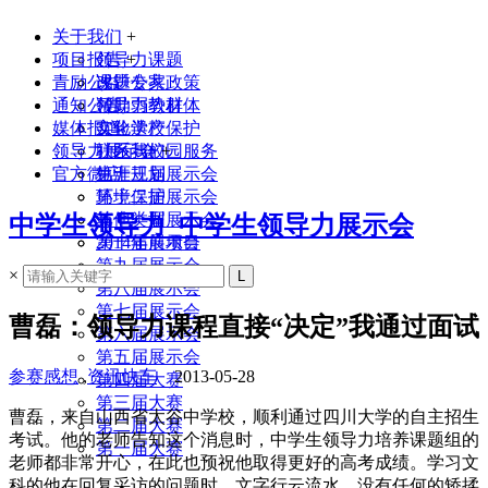
关于我们
+
项目报告
领导力课题
+
青励公益
课题专家
改进公共政策
通知公告
领导力教材
帮助弱势群体
媒体报道
实验学校
文化遗产保护
领导力展示会
联系我们
社区与校园服务
+
官方微店
生涯规划
第十三届展示会
环境保护
第十二届展示会
其他类型
第十一届展示会
中学生领导力_中学生领导力展示会
2014年前项目
第十届展示会
第九届展示会
×
第八届展示会
第七届展示会
曹磊：领导力课程直接“决定”我通过面试
第六届展示会
第五届展示会
参赛感想
,
资讯快车
2013-05-28
第四届大赛
第三届大赛
曹磊，来自山西省太谷中学校，顺利通过四川大学的自主招生
第二届大赛
考试。他的老师告知这个消息时，中学生领导力培养课题组的
第一届大赛
老师都非常开心，在此也预祝他取得更好的高考成绩。学习文
科的他在回复采访的问题时，文字行云流水，没有任何的矫揉