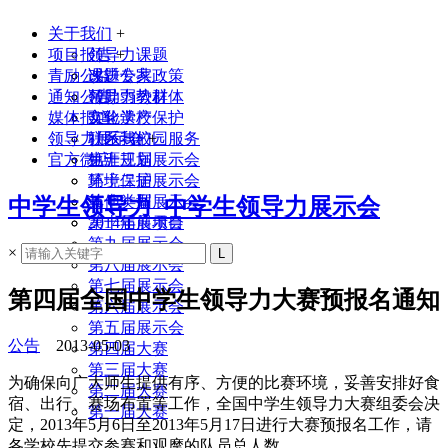
关于我们
+
项目报告
领导力课题
+
青励公益
课题专家
改进公共政策
通知公告
领导力教材
帮助弱势群体
媒体报道
实验学校
文化遗产保护
领导力展示会
联系我们
社区与校园服务
+
官方微店
生涯规划
第十三届展示会
环境保护
第十二届展示会
其他类型
第十一届展示会
中学生领导力_中学生领导力展示会
2014年前项目
第十届展示会
第九届展示会
×
第八届展示会
第七届展示会
第四届全国中学生领导力大赛预报名通知
第六届展示会
第五届展示会
公告
2013-05-03
第四届大赛
第三届大赛
为确保向广大师生提供有序、方便的比赛环境，妥善安排好食
第二届大赛
宿、出行、赛场布置等工作，全国中学生领导力大赛组委会决
第一届大赛
定，2013年5月6日至2013年5月17日进行大赛预报名工作，请
各学校先提交参赛和观摩的队员总人数。