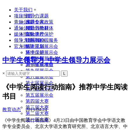
关于我们
+
项目报告
领导力课题
+
青励公益
课题专家
改进公共政策
通知公告
领导力教材
帮助弱势群体
媒体报道
实验学校
文化遗产保护
领导力展示会
联系我们
社区与校园服务
+
官方微店
生涯规划
第十三届展示会
环境保护
第十二届展示会
其他类型
第十一届展示会
中学生领导力_中学生领导力展示会
2014年前项目
第十届展示会
第九届展示会
×
第八届展示会
第七届展示会
《中学生阅读行动指南》推荐中学生阅读
第六届展示会
书目
第五届展示会
第四届大赛
第三届大赛
教育动态
2013-04-24
第二届大赛
第一届大赛
《中学生阅读行动指南》4月23日由中国教育学会中学语文教
学专业委员会、北京大学语文教育研究所、北京语言大学、中