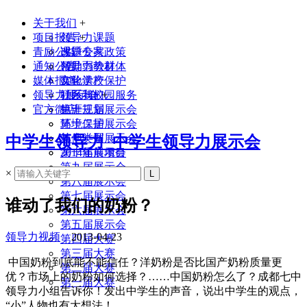
关于我们
+
项目报告
领导力课题
+
青励公益
课题专家
改进公共政策
通知公告
领导力教材
帮助弱势群体
媒体报道
实验学校
文化遗产保护
领导力展示会
联系我们
社区与校园服务
+
官方微店
生涯规划
第十三届展示会
环境保护
第十二届展示会
其他类型
第十一届展示会
中学生领导力_中学生领导力展示会
2014年前项目
第十届展示会
第九届展示会
×
第八届展示会
第七届展示会
谁动了我们的奶粉？
第六届展示会
第五届展示会
领导力视频
2013-04-23
第四届大赛
第三届大赛
中国奶粉到底能不能信任？洋奶粉是否比国产奶粉质量更
第二届大赛
优？市场上的奶粉如何选择？……中国奶粉怎么了？成都七中
第一届大赛
领导力小组告诉你！发出中学生的声音，说出中学生的观点，
“小”人物也有大想法！