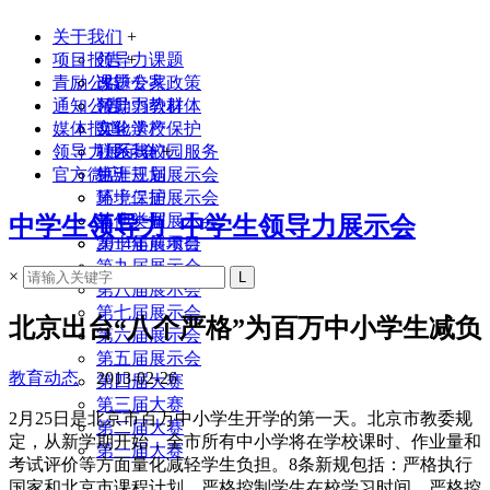
关于我们
+
项目报告
领导力课题
+
青励公益
课题专家
改进公共政策
通知公告
领导力教材
帮助弱势群体
媒体报道
实验学校
文化遗产保护
领导力展示会
联系我们
社区与校园服务
+
官方微店
生涯规划
第十三届展示会
环境保护
第十二届展示会
其他类型
第十一届展示会
中学生领导力_中学生领导力展示会
2014年前项目
第十届展示会
第九届展示会
×
第八届展示会
第七届展示会
北京出台“八个严格”为百万中小学生减负
第六届展示会
第五届展示会
教育动态
2013-02-26
第四届大赛
第三届大赛
2月25日是北京市百万中小学生开学的第一天。北京市教委规
第二届大赛
定，从新学期开始，全市所有中小学将在学校课时、作业量和
第一届大赛
考试评价等方面量化减轻学生负担。8条新规包括：严格执行
国家和北京市课程计划，严格控制学生在校学习时间，严格控