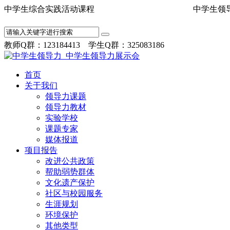
中学生综合实践活动课程 中学
教师Q群：123184413 学生Q群：325083186
首页
关于我们
领导力课题
领导力教材
实验学校
课题专家
媒体报道
项目报告
改进公共政策
帮助弱势群体
文化遗产保护
社区与校园服务
生涯规划
环境保护
其他类型