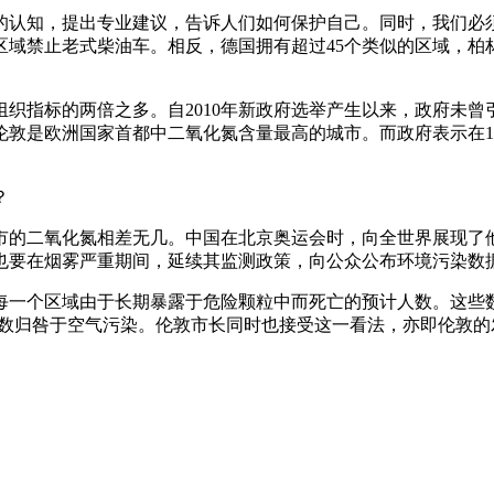
的认知，提出专业建议，告诉人们如何保护自己。同时，我们必
区域禁止老式柴油车。相反，德国拥有超过45个类似的区域，柏
指标的两倍之多。自2010年新政府选举产生以来，政府未曾引
敦是欧洲国家首都中二氧化氮含量最高的城市。而政府表示在199
？
市的二氧化氮相差无几。中国在北京奥运会时，向全世界展现了
时也要在烟雾严重期间，延续其监测政策，向公众公布环境污染数
敦每一个区域由于长期暴露于危险颗粒中而死亡的预计人数。这
亡人数归咎于空气污染。伦敦市长同时也接受这一看法，亦即伦敦的