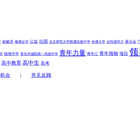
学
公益
出国
俞敏洪
展示会
修课证书
北京师范大学附属实验中学
哈佛大学
女性领导力
领
青年力量
青年领袖
项目
镇海中学
青年汇
学
青岛市城阳第一高级中学
高中生
高中教育
高考
作机会
|
意见反顾