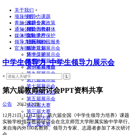
关于我们
+
项目报告
领导力课题
+
青励公益
课题专家
改进公共政策
通知公告
领导力教材
帮助弱势群体
媒体报道
实验学校
文化遗产保护
领导力展示会
联系我们
社区与校园服务
+
官方微店
生涯规划
第十三届展示会
环境保护
第十二届展示会
其他类型
第十一届展示会
中学生领导力_中学生领导力展示会
2014年前项目
第十届展示会
第九届展示会
×
第八届展示会
第七届展示会
第六届教师研讨会PPT资料共享
第六届展示会
第五届展示会
公告
2012-12-28
第四届大赛
第三届大赛
12月21日-12月23日，第六届全国《中学生领导力培养》课题
第二届大赛
实验学校指导教师研讨会在北京师范大学附属实验中学举行。
第一届大赛
来自海内外100名教师、领导力专家、志愿者参加了本次研讨
会。