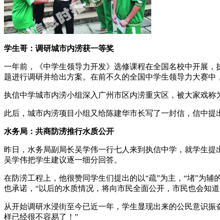
学生哥：调研城市内涝获一等奖
一年前，《中学生领导力开发》选修课程在全国名校中开展，
题进行调研并给出方案。在前不久的全国中学生领导力大赛中，
执信中学城市内涝小组深入广州市区内涝重灾区，被大家戏称
此后，城市内涝项目小组又给陈建华市长写了一封信，信中提
水务局：共商防涝推行水质公开
昨日，水务局副局长吴学伟一行七人来到执信中学，就学生提
吴学伟把学生建议逐一细分回答。
在防涝工程上，他很赞同学生们提出的以“疏”为主，“堵”为
也承诺，“以后的水质情况，将向市民全面公开，市民也会知道
从开始调研水浸街至今已近一年，学生显现出来的公民意识振
样已经很不容易了！”