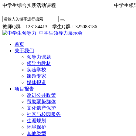
中学生综合实践活动课程 中学
教师Q群：123184413 学生Q群：325083186
首页
关于我们
领导力课题
领导力教材
实验学校
课题专家
媒体报道
项目报告
改进公共政策
帮助弱势群体
文化遗产保护
社区与校园服务
生涯规划
环境保护
其他类型