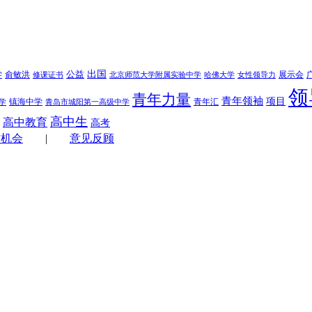
学
公益
出国
俞敏洪
展示会
修课证书
北京师范大学附属实验中学
哈佛大学
女性领导力
领
青年力量
青年领袖
项目
镇海中学
青年汇
学
青岛市城阳第一高级中学
高中生
高中教育
高考
作机会
|
意见反顾